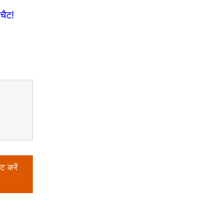
चैट!
ट करें