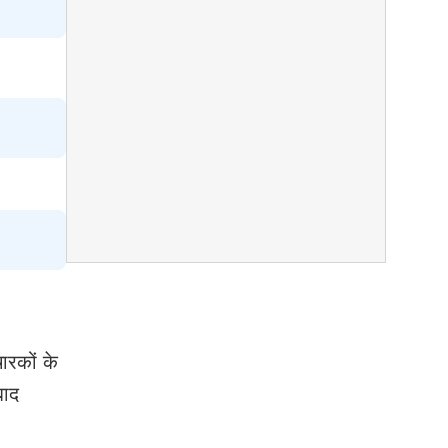
ारकों के
बाद