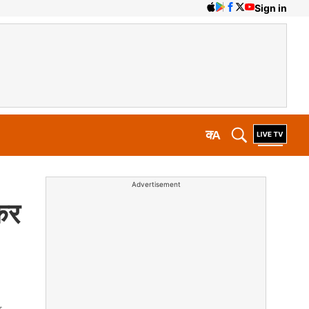
Sign in
क
A
Advertisement
कर