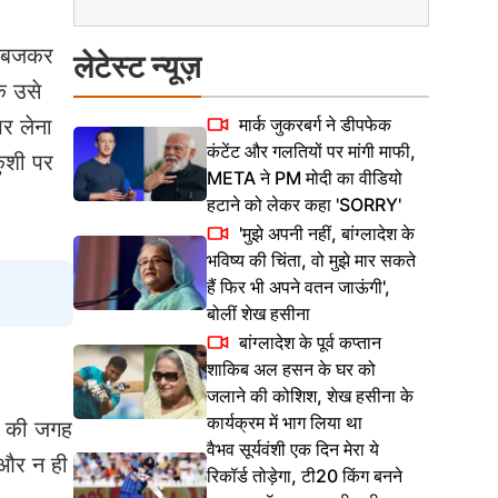
 2 बजकर
लेटेस्ट न्यूज़
कि उसे
मार्क जुकरबर्ग ने डीपफेक
पर लेना
कंटेंट और गलतियों पर मांगी माफी,
ुशी पर
META ने PM मोदी का वीडियो
हटाने को लेकर कहा 'SORRY'
'मुझे अपनी नहीं, बांग्लादेश के
भविष्य की चिंता, वो मुझे मार सकते
हैं फिर भी अपने वतन जाऊंगी',
बोलीं शेख हसीना
बांग्लादेश के पूर्व कप्तान
शाकिब अल हसन के घर को
जलाने की कोशिश, शेख हसीना के
कार्यक्रम में भाग लिया था
े की जगह
वैभव सूर्यवंशी एक दिन मेरा ये
 और न ही
रिकॉर्ड तोड़ेगा, टी20 किंग बनने