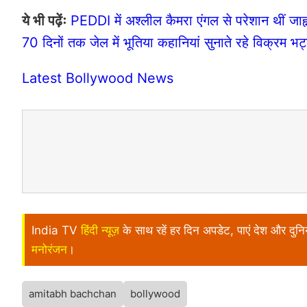
ये भी पढ़ेंः
PEDDI में अश्लील कैमरा एंगल से परेशान थीं जाह
70 दिनों तक जेल में भूतिया कहानियां सुनाते रहे विक्रम भट
Latest Bollywood News
India TV
हिंदी न्यूज़
के साथ रहें हर दिन अपडेट, पाएं देश और दु
मनोरंजन
।
amitabh bachchan
bollywood