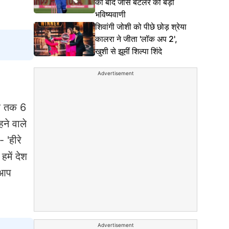
का बाद जॉस बटलर की बड़ी
भविष्यवाणी
शिवांगी जोशी को पीछे छोड़ श्रेया
कालरा ने जीता 'लॉक अप 2',
खुशी से झूमीं शिल्पा शिंदे
Advertisement
अब तक 6
ने वाले
 'हीरे
हमें देश
 आप
Advertisement