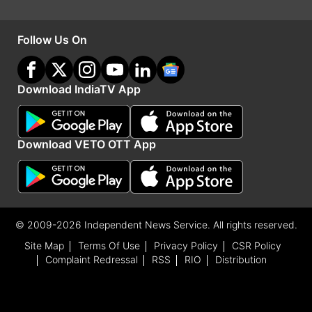
Follow Us On
Download IndiaTV App
बॉलीवुड ही नहीं, हॉलीवुड में भी कमाया नाम कबीर बेदी
1971 से फिल्मी दुनिया में सक्रिय कबीर ने तकरीबन 60 से
Download VETO OTT App
ज्यादा फिल्मों में काम किया है। इनमें बॉलीवुड फिल्मों के
अलावा कई इंटरनेशनल फिल्में भी शामिल हैं। उनकी चर्चित
फिल्मों में 'खून भरी मांग','मैं हूं ना', 'कच्चे धागे', 'ताजमहल',
© 2009-2026 Independent News Service. All rights reserved.
'काइट्स', 'ब्लू' सहित कई फिल्में शामिल हैं।
Site Map
Terms Of Use
Privacy Policy
CSR Policy
Complaint Redressal
RSS
RIO
Distribution
Latest Bollywood News
Advertisement