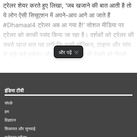
ट्रेलर शेयर करते हुए लिखा, 'जब खजाने की बात आती है तो
ये लोग ऐसी सिचुएशन में अपने-आप आगे आ जाते हैं
#Dhamaal4 ट्रेलर अब आ गया है!' सोशल मीडिया पर
ट्रेलर को काफी पसंद किया जा रहा है। दर्शकों को ट्रेलर की
सबसे खास बात यह लगी कि इसमें डॉल्फिन, टाइगर और सांप
और पढ़ें
से जुड़े कई मजेदार और रोमांचक सीन्स भी देखने को मिलते
हैं।
Advertisement
इंडिया टीवी
संपर्क
हम
विज्ञापन
शिकायत और सुनवाई