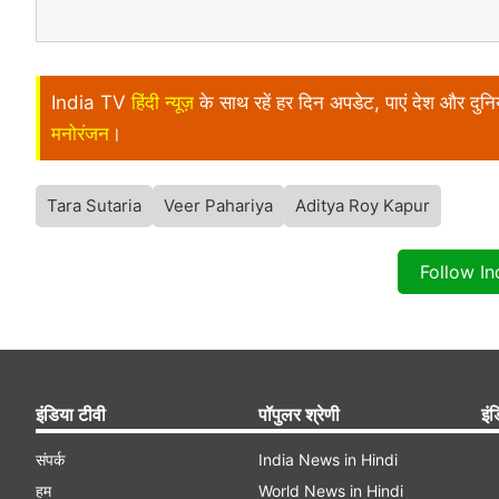
India TV
हिंदी न्यूज़
के साथ रहें हर दिन अपडेट, पाएं देश और दु
मनोरंजन
।
Tara Sutaria
Veer Pahariya
Aditya Roy Kapur
Follow I
इंडिया टीवी
पॉपुलर श्रेणी
इंड
संपर्क
India News in Hindi
हम
World News in Hindi