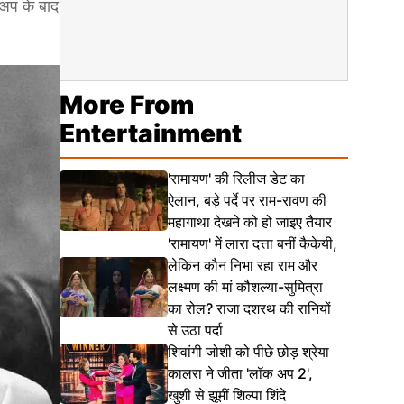
कअप के बाद
More From
Entertainment
'रामायण' की रिलीज डेट का
ऐलान, बड़े पर्दे पर राम-रावण की
महागाथा देखने को हो जाइए तैयार
'रामायण' में लारा दत्ता बनीं कैकेयी,
लेकिन कौन निभा रहा राम और
लक्ष्मण की मां कौशल्या-सुमित्रा
का रोल? राजा दशरथ की रानियों
से उठा पर्दा
शिवांगी जोशी को पीछे छोड़ श्रेया
कालरा ने जीता 'लॉक अप 2',
खुशी से झूमीं शिल्पा शिंदे