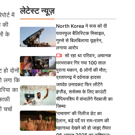
लेटेस्ट न्यूज़
र्ट में
य की
North Korea ने रूस को दी
पावरफुल बैलिस्टिक मिसाइल,
ों के
गुस्से से बिलबिलाया यूक्रेन,
लगाया आरोप
सो रहा था परिवार, अचानक
भरभराकर गिर गया 100 साल
पुराना मकान, 6 लोगों की मौत;
 हो दोनों
प्रतापगढ़ में दर्दनाक हादसा
को लगा कि
जयदेव उनादकट फिर लौटेंगे
ारिया का
इंग्लैंड, ससेक्स के लिए काउंटी
चैंपियनशिप में संभालेंगे गेंदबाजी का
 काफी
जिम्मा
 चर्चा
'रामायण' की रिलीज डेट का
ऐलान, बड़े पर्दे पर राम-रावण की
महागाथा देखने को हो जाइए तैयार