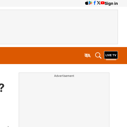
Sign in
क
A
Advertisement
र?