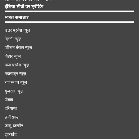
एक वकील के तौर पर दिखाया गया है। 'करुप्पु' का निर्देशन
इंडिया टीवी पर ट्रेंडिंग
RJ बालाजी ने किया है और इसकी कहानी अश्विन रविचंद्रन,
भारत समाचार
राहुल राज, TS गोपी कृष्णन और करण अरविंद कुमार के
उत्तर प्रदेश न्यूज़
लिखे स्क्रीनप्ले पर बेस्ड है। इसे 'ड्रीम वॉरियर पिक्चर्स' ने
दिल्ली न्यूज़
प्रोड्यूस किया है। सूर्या और तृषा कृष्णन के अलावा फिल्म में
पश्चिम बंगाल न्यूज़
स्वसिका, इंद्रन्स, योगी बाबू, शिवदा, नट्टी सुब्रमण्यम और
बिहार न्यूज़
सुप्रीत रेड्डी भी नजर आए हैं।
मध्य प्रदेश न्यूज़
महाराष्ट्र न्यूज़
राजस्थान न्यूज़
Advertisement
गुजरात न्यूज़
पंजाब
हरियाणा
छत्तीसगढ़
जम्मू-कश्मीर
झारखंड