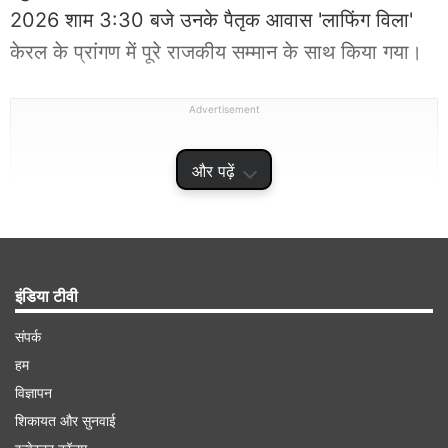
2026 शाम 3:30 बजे उनके पैतृक आवास 'लाफिंग विला'
केरल के प्रांगण में पूरे राजकीय सम्मान के साथ किया गया।
Advertisement
और पढ़ें
इंडिया टीवी
संपर्क
हम
विज्ञापन
मुख्यमंत्री सतीशन ने सलीम कुमार को श्रद्धांजलि दी
शिकायत और सुनवाई
मुख्यमंत्री सतीशन ने X (पहले ट्विटर) पर सलीम कुमार के