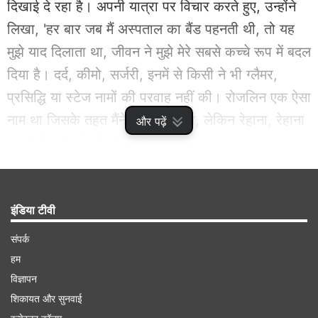
दिखाई दे रहा है। अपनी यात्रा पर विचार करते हुए, उन्होंने
लिखा, 'हर बार जब मैं अस्पताल का बैंड पहनती थी, तो यह
मुझे याद दिलाता था, जीवन ने मुझे मेरे सबसे कच्चे रूप में बदल
दिया है। दर्द, कीमो, सर्जरी, इनमें से किसी ने भी ग्लैमर,
प्रसिद्धि या स्टेज नामों की परवाह नहीं की। रोजलिन एक ऐसा
नाम था जिसके तहत मैंने परफॉर्म किया, लेकिन रेहाना, रेहाना
और पढ़ें
वह है जिसने दर्द को झेला।'
Advertisement
इंडिया टीवी
संपर्क
हम
विज्ञापन
शिकायत और सुनवाई