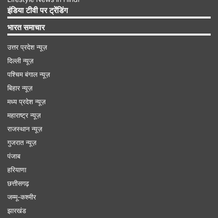
नहीं हुई - मैं जाग उठी। रेहाना के पास वापस जाना घर वापस
इंडिया टीवी पर ट्रेंडिंग
जाने जैसा लगता है।' कैंसर से लड़ने के अनुभव ने उन्हें
भारत समाचार
पहचान और आत्म-मूल्य की गहरी समझ दी है। साहस और
उत्तर प्रदेश न्यूज़
स्पष्टता के साथ, उन्होंने साझा किया, 'दूसरा मौका असली नाम
दिल्ली न्यूज़
का हकदार है- रेहाना।' जैसे ही उन्होंने इसे शेयर किया,
पश्चिम बंगाल न्यूज़
प्रशंसकों और प्रशंसकों ने कमेंट सेक्शन में प्यार और समर्थन
बिहार न्यूज़
की बाढ़ ला दी।
मध्य प्रदेश न्यूज़
महाराष्ट्र न्यूज़
राजस्थान न्यूज़
गुजरात न्यूज़
Advertisement
पंजाब
हरियाणा
छत्तीसगढ़
जम्मू-कश्मीर
झारखंड