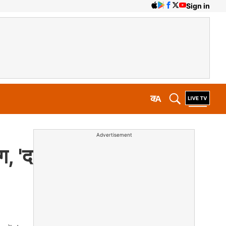
Sign in
क
A
Advertisement
ग, 'द