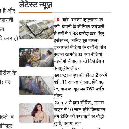
लेटेस्ट न्यूज़
ा है और
ं जानती
'बॉस' बनकर व्हाट्सएप पर
ठगी, कंपनी के सीनियर कर्मचारी
ंग
से ठगों ने 1.98 करोड़ करा लिए
 शिकार हो
ट्रांसफर, जानिए पूरा मामला
इजरायली मीडिया के दावों के बीच
मुज्तबा खामेनेई का नया वीडियो,
सहयोगी से बात करते दिखे ईरान
के सुप्रीम लीडर
सीरीज के
महाराष्ट्र में दूध की कीमत 2 रुपये
Db पर
बढ़ी, 11 अगस्त से लागू होंगे नए
रेट, गाय का दूध अब ₹62 प्रति
लीटर
'Gen Z से कुछ सीखिए', मृणाल
ठाकुर ने 10 साल छोटे क्रिकेटर
पहले 'द
संग डेटिंग की अफवाहों पर तोड़ी
चुप्पी, बताया सच
जेनिफर