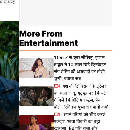
प में फंस
More From
Entertainment
'Gen Z से कुछ सीखिए', मृणाल
ठाकुर ने 10 साल छोटे क्रिकेटर
संग डेटिंग की अफवाहों पर तोड़ी
चुप्पी, बताया सच
यश की 'टॉक्सिक' के ट्रेलर
का चला जादू, यूट्यूब पर 14 घंटे
में मिले 14 मिलियन व्यूज, फैन
बोले- 'एनिमल-पुष्पा सब पानी कम'
'अपने पतियों को चीट करते
पकड़ा', श्वेता तिवारी का बड़ा
खुलासा, Ex पति राजा और