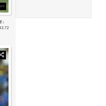
AFP
ैं।
ं 43.72