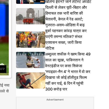
खोलेगा ईरान? जानें लेटेस्ट अपडेट
दिल्ली से लेकर यूपी-बिहार और
हिमाचल तक भारी बारिश की
चेतावनी, केरल में रेड अलर्ट;
गुजरात-असम-ओडिशा में बाढ़
बुर्का पहनकर कांवड़ यात्रा कर
पाएंगी तमन्ना मलिक? संभल
प्रशासन सख्त, जारी किया
नोटिस
अब्दुल्ला शफीक ने खत्म किया 49
साल का सूखा, पाकिस्तान ने
वेस्टइंडीज पर कसा शिकंजा
AFP
'स्पाइडर-मैन 4' ने भारत में वो कर
दिखाया जो कोई हॉलीवुड फिल्म
नहीं कर पाई, 6 दिन में पहुंची
कोई नया
300 करोड़ पार
ल्ले से
Advertisement