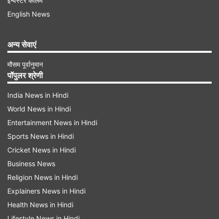
मोटरसाइकिल के लेन-देन से जुड़े एक मामूली विवाद में भोगराई
इन्वेस्टर कॉलम
English News
थाने बुलाया गया था। लेकिन पुलिस ने न तो उसके खिलाफ
कोई केस दर्ज किया और न ही कानूनी प्रक्रिया का पालन
अन्य सेवाएं
किया। इसके बजाय, युवक को हाथ-पैरों में लोहे की जंजीरें
डालकर थाने में दो दिन तक रखा गया और उस पर शारीरिक
मौसम पूर्वानुमान
पॉपुलर श्रेणी
अत्याचार भी किया गया।
India News in Hindi
Advertisement
World News in Hindi
Entertainment News in Hindi
Sports News in Hindi
Cricket News in Hindi
Business News
Religion News in Hindi
Explainers News in Hindi
Health News in Hindi
Lifestyle News in Hindi