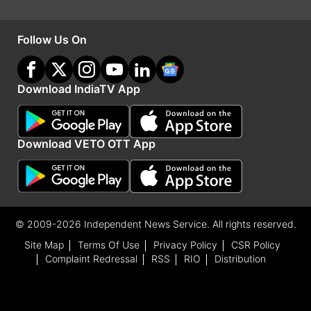
डीजीपी वाई.बी खुरानिया को भेजी। रिपोर्ट में पुष्टि की गई कि
युवक को वास्तव में शारीरिक रूप से प्रताड़ित किया गया था।
Follow Us On
IIC श्रीवल्लभ साहू की यह दलील कि "स्टाफ की कमी के
कारण युवक को बांधना पड़ा", को DGP ने पूरी तरह
Download IndiaTV App
अस्वीकार्य माना और कर्तव्य में लापरवाही के चलते साहू को
तत्काल प्रभाव से निलंबित कर दिया।
Download VETO OTT App
© 2009-2026 Independent News Service. All rights reserved.
Site Map
Terms Of Use
Privacy Policy
CSR Policy
Complaint Redressal
RSS
RIO
Distribution