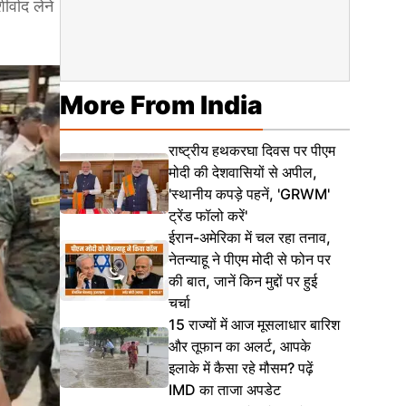
र्वाद लेने
More From India
राष्ट्रीय हथकरघा दिवस पर पीएम
मोदी की देशवासियों से अपील,
'स्थानीय कपड़े पहनें, 'GRWM'
ट्रेंड फॉलो करें'
ईरान-अमेरिका में चल रहा तनाव,
नेतन्याहू ने पीएम मोदी से फोन पर
की बात, जानें किन मुद्दों पर हुई
चर्चा
15 राज्यों में आज मूसलाधार बारिश
और तूफान का अलर्ट, आपके
इलाके में कैसा रहे मौसम? पढ़ें
IMD का ताजा अपडेट