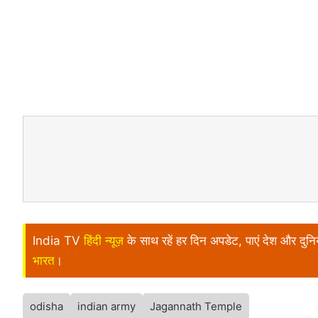
India TV
हिंदी न्यूज़
के साथ रहें हर दिन अपडेट, पाएं देश और दु
भारत
।
odisha
indian army
Jagannath Temple