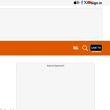
Sign in
क
A
Advertisement