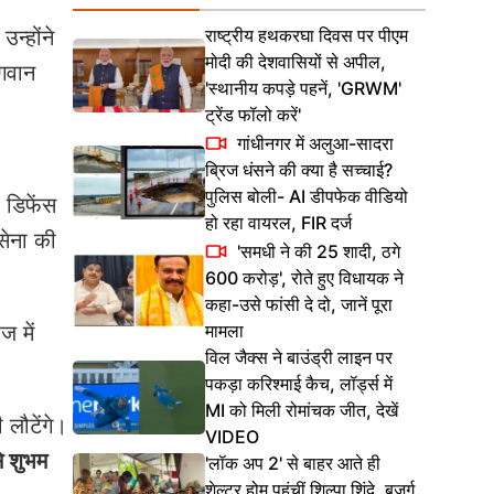
राष्ट्रीय हथकरघा दिवस पर पीएम
न्होंने
मोदी की देशवासियों से अपील,
भगवान
'स्थानीय कपड़े पहनें, 'GRWM'
ट्रेंड फॉलो करें'
गांधीनगर में अलुआ-सादरा
ब्रिज धंसने की क्या है सच्चाई?
पुलिस बोली- AI डीपफेक वीडियो
र डिफेंस
हो रहा वायरल, FIR दर्ज
सेना की
'समधी ने की 25 शादी, ठगे
600 करोड़', रोते हुए विधायक ने
कहा-उसे फांसी दे दो, जानें पूरा
मामला
ज में
विल जैक्स ने बाउंड्री लाइन पर
पकड़ा करिश्माई कैच, लॉर्ड्स में
MI को मिली रोमांचक जीत, देखें
 लौटेंगे।
VIDEO
े शुभम
'लॉक अप 2' से बाहर आते ही
शेल्टर होम पहुंचीं शिल्पा शिंदे, बुजुर्ग