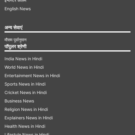
इन्वेस्टर कॉलम
अगर दुश्मनों ने ये कोशिश जारी रखी, तो हमारी सेना तय
English News
करेगी, सेना की शर्तों पर, सेना द्वारा निर्धारित समय पर, सेना
अन्य सेवाएं
द्वारा तय लक्ष्य को अब हम अमल में लाकर रहेंगे। अब मुंहतोड़
जवाब दिया जाएगा।
मौसम पूर्वानुमान
पॉपुलर श्रेणी
Advertisement
India News in Hindi
World News in Hindi
Entertainment News in Hindi
Sports News in Hindi
Cricket News in Hindi
Business News
Religion News in Hindi
Explainers News in Hindi
Health News in Hindi
Lifestyle News in Hindi