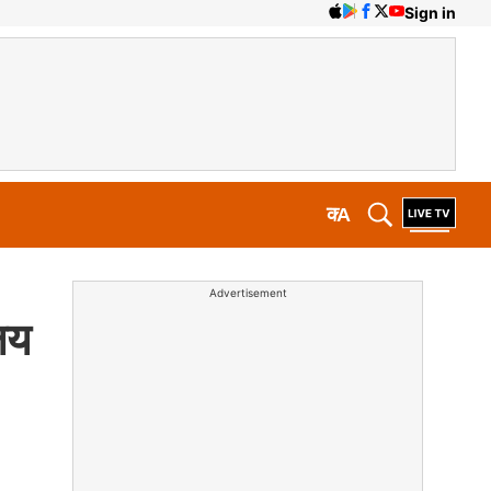
Sign in
क
A
Advertisement
ालय