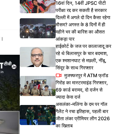
16वां दिन, 14वीं JPSC पीटी
परीक्षा रद्द कर सकती है सरकार
दिल्ली में अगले दो दिन कैसा रहेगा
मौसम? अगस्त के 8 दिनों में ही
महीने भर की बारिश का औसत
ा।
आंकड़ा पार
हाईकोर्ट के जज पर कालाजादू कर
रहे थे बिलासपुर के चार बदमाश,
एक श्मशानघाट से मछली, नींबू,
सिंदूर के साथ गिरफ्तार
मुजफ्फरपुर में ATM फ्रॉड
गिरोह का मास्टरमाइंड गिरफ्तार,
69 कार्ड बरामद, दो दर्जन से
ज्यादा केस दर्ज
असलंका-मलिंगा के दम पर गॉल
गैलेंट ने रचा इतिहास, पहली बार
जीता लंका प्रीमियर लीग 2026
का खिताब