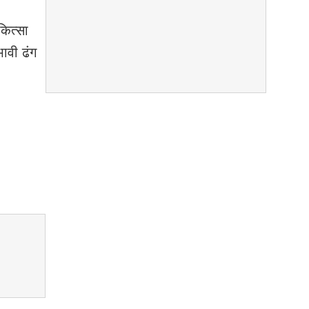
कित्सा
ावी ढंग