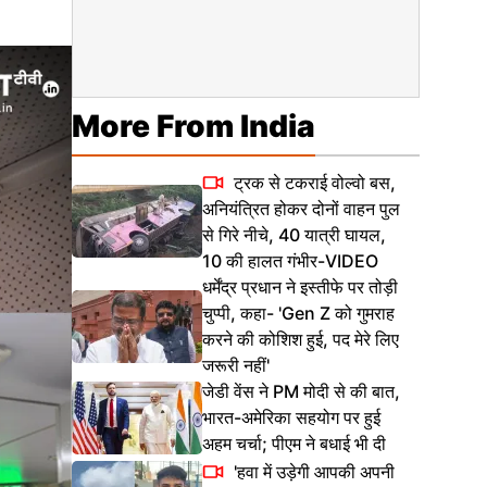
More From India
ट्रक से टकराई वोल्वो बस,
अनियंत्रित होकर दोनों वाहन पुल
से गिरे नीचे, 40 यात्री घायल,
10 की हालत गंभीर-VIDEO
धर्मेंद्र प्रधान ने इस्तीफे पर तोड़ी
चुप्पी, कहा- 'Gen Z को गुमराह
करने की कोशिश हुई, पद मेरे लिए
जरूरी नहीं'
जेडी वेंस ने PM मोदी से की बात,
भारत-अमेरिका सहयोग पर हुई
अहम चर्चा; पीएम ने बधाई भी दी
'हवा में उड़ेगी आपकी अपनी