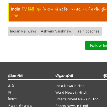
India TV
हिंदी न्यूज़
के साथ रहें हर दिन अपडेट, पाएं देश और दु
भारत
।
Indian Railways
Ashwini Vaishnaw
Train coaches
Follow I
इंडिया टीवी
पॉपुलर श्रेणी
इंड
संपर्क
India News in Hindi
हम
World News in Hindi
विज्ञापन
Entertainment News in Hindi
शिकायत और सुनवाई
Sports News in Hindi