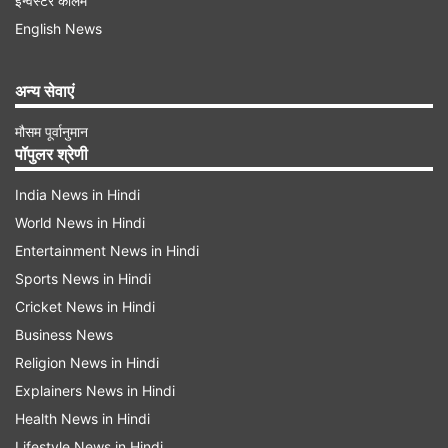
इन्वेस्टर कॉलम
हुए कहा कि तमिलनाडु में सूरज (DMK का चुनाव चिह्न) कभी
English News
अस्त नहीं होगा। हार की व्यक्तिगत ज़िम्मेदारी लेते हुए स्टालिन
ने कहा कि वह इस असफलता के लिए जवाबदेही और
अन्य सेवाएं
ज़िम्मेदारी स्वीकार करते हैं। स्टालिन अपनी खुद की सीट
मौसम पूर्वानुमान
कोलाथुर सीट भी हार गए थे।
पॉपुलर श्रेणी
डीएमके का इसलिए लग रही संभावना
India News in Hindi
World News in Hindi
Entertainment News in Hindi
Advertisement
Sports News in Hindi
Cricket News in Hindi
Business News
Religion News in Hindi
Explainers News in Hindi
Health News in Hindi
Lifestyle News in Hindi