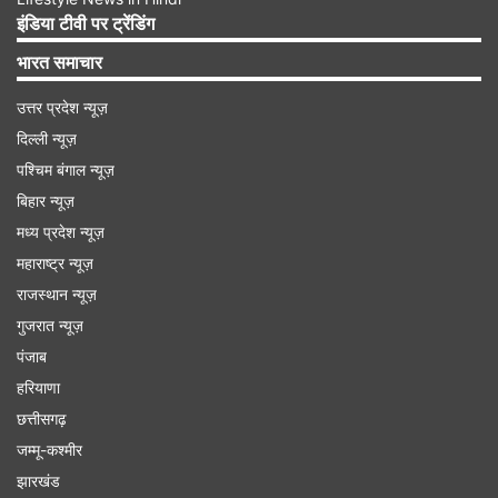
Advertisement
इंडिया टीवी पर ट्रेंडिंग
भारत समाचार
उत्तर प्रदेश न्यूज़
दिल्ली न्यूज़
पश्चिम बंगाल न्यूज़
बिहार न्यूज़
मध्य प्रदेश न्यूज़
महाराष्ट्र न्यूज़
राजस्थान न्यूज़
गुजरात न्यूज़
जब मुसलमान पर मुसीबत आएगी हिंदू मदद करेगा
पंजाब
हरियाणा
उन्होंने कहा कि अगर मुसलमान मुसीबत में आएगा तो इतनी दूर
छत्तीसगढ़
उन्हें कौन बचाने आएगा? जब-जब मुसलमान पर मुसीबत आई
जम्मू-कश्मीर
होगी। हिंदू सामने निकल कर आया। हमारी मदद किया हम भी
झारखंड