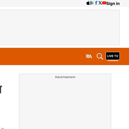
Sign in
क
A
Advertisement
ि