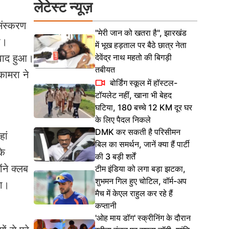
लेटेस्ट न्यूज़
संस्करण
"मेरी जान को खतरा है", झारखंड
ा।
में भूख हड़ताल पर बैठे छात्र नेता
देवेंद्र नाथ महतो की बिगड़ी
िवाद हुआ।
तबीयत
कामरा ने
बोर्डिंग स्कूल में हॉस्टल-
टॉयलेट नहीं, खाना भी बेहद
घटिया, 180 बच्चे 12 KM दूर घर
के लिए पैदल निकले
DMK कर सकती है परिसीमन
हां
बिल का समर्थन, जानें क्या हैं पार्टी
के
की 3 बड़ी शर्तें
ंने क्लब
टीम इंडिया को लगा बड़ा झटका,
शुभमन गिल हुए चोटिल, वॉर्म-अप
था।
मैच में केएल राहुल कर रहे हैं
कप्तानी
'ओह माय डॉग' स्क्रीनिंग के दौरान