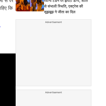
ं से परे
रवीना टंडन पर झपटा डॉगी, शांति
से संभाली स्थिति, एक्ट्रेस की
ाहिए कि
सूझबूझ ने जीता का दिल
Advertisement
'
Advertisement