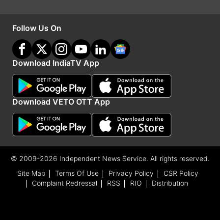
Follow Us On
Download IndiaTV App
Download VETO OTT App
India TV
हिंदी न्यूज़
के साथ रहें हर दिन अपडेट, पाएं देश और
दुनिया की हर बड़ी खबर।
Business
से जुड़ी लेटेस्ट खबरों के लिए
अभी विज़िट करें
पैसा
।
© 2009-2026 Independent News Service. All rights reserved.
Site Map
Terms Of Use
Privacy Policy
CSR Policy
Complaint Redressal
RSS
RIO
Distribution
DA
Modi Cabinet
Follow IndiaTV on WhatsApp