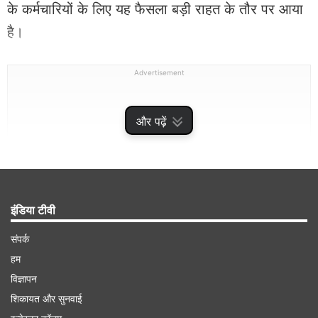
के कर्मचारियों के लिए यह फैसला बड़ी राहत के तौर पर आया
है।
Advertisement
और पढ़ें
इंडिया टीवी
संपर्क
हम
विज्ञापन
इतनी बढ़ेगी सैलरी
शिकायत और सुनवाई
डीए में 3% की बढ़ोतरी के बाद, एक एंट्री-लेवल सरकारी