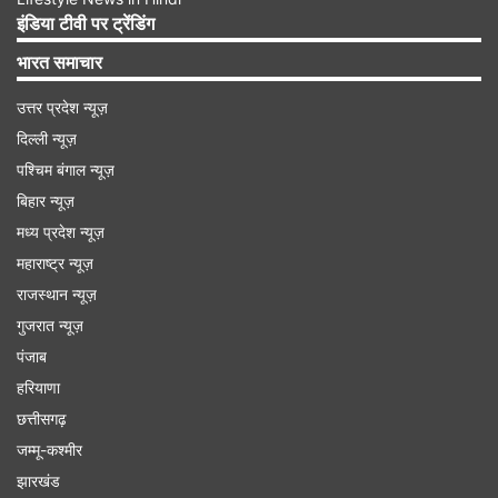
इंडिया टीवी पर ट्रेंडिंग
भारत समाचार
उत्तर प्रदेश न्यूज़
दिल्ली न्यूज़
पश्चिम बंगाल न्यूज़
बिहार न्यूज़
मध्य प्रदेश न्यूज़
महाराष्ट्र न्यूज़
55.1 प्रतिशत ट्रक ड्राइवरों की नजर कमजोर
राजस्थान न्यूज़
इससे पहले, एक रिपोर्ट में यह सामने आया था कि भारत में
गुजरात न्यूज़
करीब 55.1 प्रतिशत ट्रक ड्राइवरों की नजर कमजोर है,
पंजाब
जबकि 53.3 प्रतिशत को दूर की दृष्टि में सुधार की जरूरत
हरियाणा
छत्तीसगढ़
है और 46.7 प्रतिशत को निकट दृष्टिदोष के उपचार की
जम्मू-कश्मीर
जरूरत है। भारतीय प्रौद्योगिकी संस्थान (आईआईटी), दिल्ली
झारखंड
द्वारा तैयार इस रिपोर्ट के मुताबिक, करीब 44.3 प्रतिशत