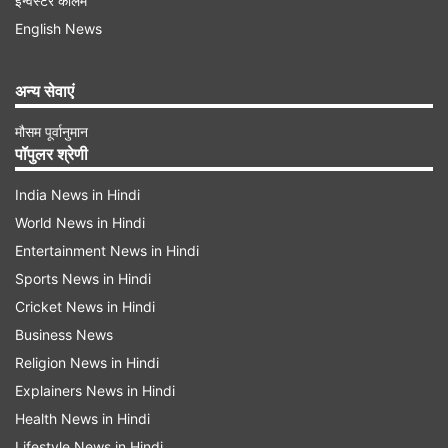
इन्वेस्टर कॉलम
किए जाएंगे।
English News
गडकरी ने कहा कि इससे 60 लाख से अधिक रोजगार पैदा
अन्य सेवाएं
होंगे। उन्होंने कहा कि सभी राज्यों और केंद्र शासित प्रदेशों
से क्लस्टर दृष्टिकोण सहित ड्राइविंग प्रशिक्षण एवं अनुसंधान
मौसम पूर्वानुमान
पॉपुलर श्रेणी
संस्थान (आईडीटीआर), क्षेत्रीय ड्राइविंग प्रशिक्षण केंद्र
(आरडीटीसी) और ड्राइविंग प्रशिक्षण केंद्र (डीटीसी) की
India News in Hindi
World News in Hindi
स्थापना के लिए उपयुक्त प्रस्ताव भेजने का अनुरोध किया
Entertainment News in Hindi
गया है। गडकरी ने कहा कि हर साल सड़क दुर्घटनाओं के
Sports News in Hindi
कारण लगभग 1.8 लाख लोग मरते हैं और उनमें से कई
Cricket News in Hindi
अनट्रेंड ड्राइवरों की वजह से मरते हैं।
Business News
Religion News in Hindi
Advertisement
Explainers News in Hindi
Health News in Hindi
Lifestyle News in Hindi