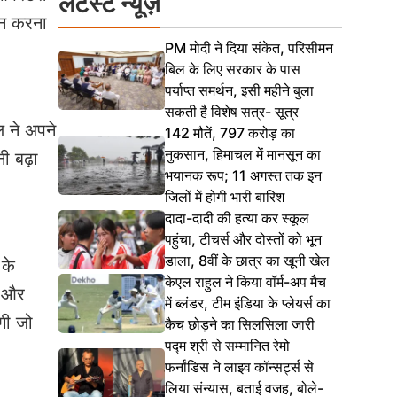
लेटेस्ट न्यूज़
ान करना
PM मोदी ने दिया संकेत, परिसीमन
बिल के लिए सरकार के पास
पर्याप्त समर्थन, इसी महीने बुला
सकती है विशेष सत्र- सूत्र
ल ने अपने
142 मौतें, 797 करोड़ का
नुकसान, हिमाचल में मानसून का
ी बढ़ा
भयानक रूप; 11 अगस्त तक इन
जिलों में होगी भारी बारिश
दादा-दादी की हत्या कर स्कूल
पहुंचा, टीचर्स और दोस्तों को भून
डाला, 8वीं के छात्र का खूनी खेल
 के
केएल राहुल ने किया वॉर्म-अप मैच
ा और
में ब्लंडर, टीम इंडिया के प्लेयर्स का
गी जो
कैच छोड़ने का सिलसिला जारी
पद्म श्री से सम्मानित रेमो
फर्नांडिस ने लाइव कॉन्सर्ट्स से
लिया संन्यास, बताई वजह, बोले-