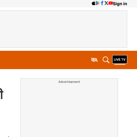
Sign in
क
A
Advertisement
ी