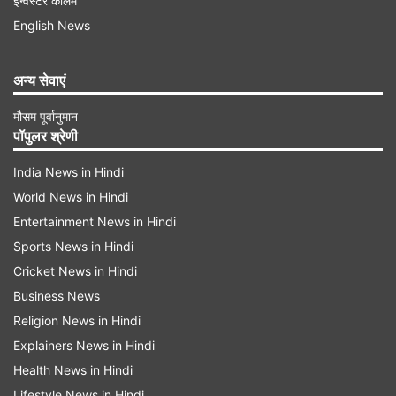
इन्वेस्टर कॉलम
English News
अन्य सेवाएं
मौसम पूर्वानुमान
पॉपुलर श्रेणी
India News in Hindi
World News in Hindi
Entertainment News in Hindi
Sports News in Hindi
रुपया बाहरी झटकों के प्रति संवेदनशील बना हुआ
Cricket News in Hindi
पीटीआई की खबर के मुताबिक, सीआर फॉरेक्स एडवाइजर्स के
Business News
एमडी अमित पबारी ने कहा कि हालिया बढ़त के बावजूद, रुपया
Religion News in Hindi
बाहरी झटकों, खासकर कच्चे तेल की कीमतों में उतार-चढ़ाव
Explainers News in Hindi
Health News in Hindi
के प्रति संवेदनशील बना हुआ है। मध्य पूर्व में भू-राजनीतिक
Lifestyle News in Hindi