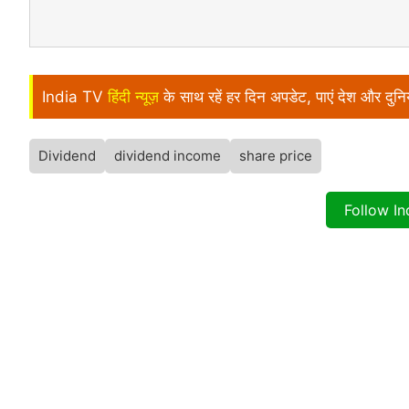
India TV
हिंदी न्यूज़
के साथ रहें हर दिन अपडेट, पाएं देश और दु
Dividend
dividend income
share price
Follow I