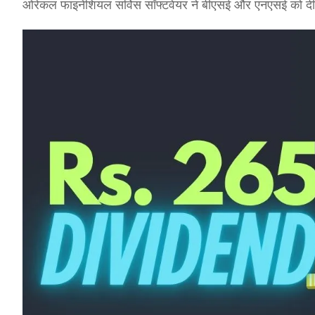
ओरेकल फाइनेंशियल सर्विस सॉफ्टवेयर ने बीएसई और एनएसई को दी 