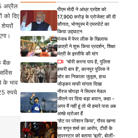
5 अप्रैल
पीएम मोदी ने आंध्र प्रदेश को
ों को दिए
17,900 करोड़ के प्रोजेक्ट की दी
सौगात, भोगपुरम में एयरपोर्ट का
शेयरों
किया उद्घाटन
ाएगा।
पंजाब में पेपर लीक के खिलाफ
छात्रों ने शुरू किया प्रदर्शन, शिक्षा
मंत्री के इस्तीफे की मांग
'चोरी करना पाप है, पुलिस
 बैंक
हमारी बाप है', कानपुर पुलिस ने
सर्विस
चोर का निकाला जुलूस, हाथ
े के भाव
जोड़कर माफी मांगता दिखा
नीरज चोपड़ा ने सिल्वर मेडल
5 रुपये
जीतने पर दिया बड़ा बयान, कहा -
अगर मैं नहीं हूं तो भी हमारे पास अब
अच्छे थ्रोअर हैं
'सेट पर परेशान किया', गौरव खन्ना
पर शगुन शर्मा का आरोप, टीवी के
सुपरस्टार को बताया 'बुली', बोलीं-