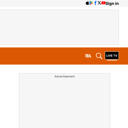
Sign in
क
A
Advertisement