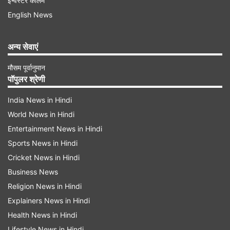
इन्वेस्टर कॉलम
English News
अन्य सेवाएं
मौसम पूर्वानुमान
पॉपुलर श्रेणी
India News in Hindi
World News in Hindi
इन लोगों के लिए है वरदान
Entertainment News in Hindi
पीएम विश्वकर्मा स्कीम (PM Vishwakarma Scheme)
Sports News in Hindi
Cricket News in Hindi
के पहले फेज में 18 पारंपरिक कारोबारों को शामिल किया गया
Business News
है। ऑफिशियल वेबसाइट के मुताबिक, इनमें - बढ़ई (सुथार),
Religion News in Hindi
नाव बनाने वाला, अस्त्र बनाने वाला, लोहार, हथौड़ा और टूल
Explainers News in Hindi
किट बनाने वाला, ताला बनाने वाला, गोल्डस्मिथ (सुनार),
Health News in Hindi
कुम्हार, मूर्तिकार (पत्थर तराशने वाला, पत्थर तोड़ने वाला),
Lifestyle News in Hindi