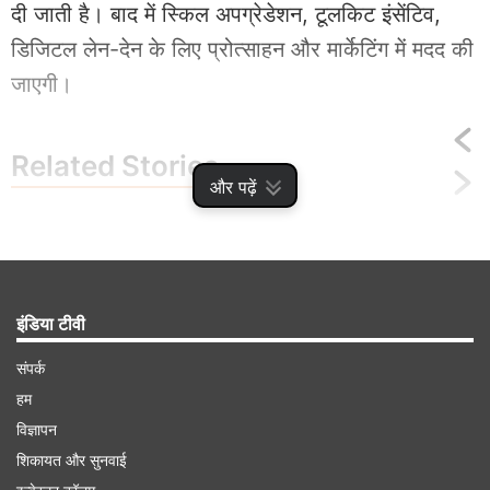
दी जाती है। बाद में स्किल अपग्रेडेशन, टूलकिट इंसेंटिव,
डिजिटल लेन-देन के लिए प्रोत्साहन और मार्केटिंग में मदद की
जाएगी।
Related
Stories
और पढ़ें
Happy Birthday PM Modi: दमदार
शख्सियत और धाकड़ पर्सनालिटी चाहिए तो, मोदी जी
से सीखें ये 5 बातें
इंडिया टीवी
संपर्क
हम
विज्ञापन
Advertisement
शिकायत और सुनवाई