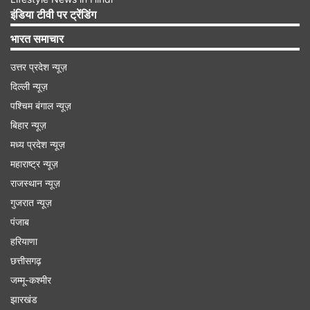
इंडिया टीवी पर ट्रेंडिंग
भारत समाचार
उत्तर प्रदेश न्यूज़
दिल्ली न्यूज़
पश्चिम बंगाल न्यूज़
बिहार न्यूज़
मध्य प्रदेश न्यूज़
महाराष्ट्र न्यूज़
राजस्थान न्यूज़
गुजरात न्यूज़
शुभ रंग - सिल्वर
पंजाब
हरियाणा
शुभ अंक - 4
छत्तीसगढ़
जम्मू-कश्मीर
(आचार्य इंदु प्रकाश देश के जाने-माने ज्योतिषी हैं, जिन्हें वास्तु,
झारखंड