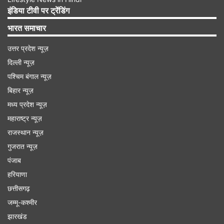
इंडिया टीवी पर ट्रेंडिंग
भारत समाचार
उत्तर प्रदेश न्यूज़
दिल्ली न्यूज़
पश्चिम बंगाल न्यूज़
बिहार न्यूज़
मध्य प्रदेश न्यूज़
महाराष्ट्र न्यूज़
राजस्थान न्यूज़
ज्येष्ठ माह की एकादशी के दिन विष्णु जी को जरूर अर्पित
गुजरात न्यूज़
करें ये 5 चीजें
पंजाब
हरियाणा
तुलसी दल-
भगवान विष्णु को तुलसी अति प्रिय है
छत्तीसगढ़
इसलिए उनकी पूजा और भोग बिना तुलसी के अधूरी
जम्मू-कश्मीर
मानी जाती है। ऐसे में एकादशी के दिन नारायण की
झारखंड