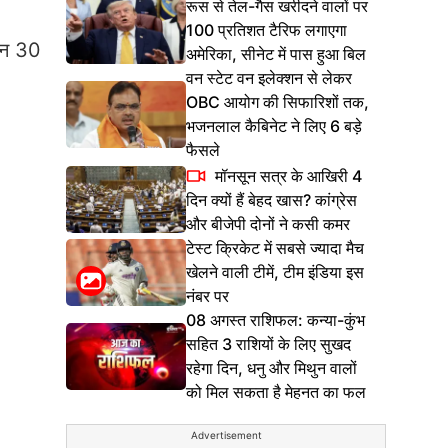
रूस से तेल-गैस खरीदने वालों पर
100 प्रतिशत टैरिफ लगाएगा
ापन 30
अमेरिका, सीनेट में पास हुआ बिल
वन स्टेट वन इलेक्शन से लेकर
OBC आयोग की सिफारिशों तक,
भजनलाल कैबिनेट ने लिए 6 बड़े
फैसले
मॉनसून सत्र के आखिरी 4
दिन क्यों हैं बेहद खास? कांग्रेस
और बीजेपी दोनों ने कसी कमर
टेस्ट क्रिकेट में सबसे ज्यादा मैच
खेलने वाली टीमें, टीम इंडिया इस
नंबर पर
08 अगस्त राशिफल: कन्या-कुंभ
सहित 3 राशियों के लिए सुखद
रहेगा दिन, धनु और मिथुन वालों
को मिल सकता है मेहनत का फल
Advertisement