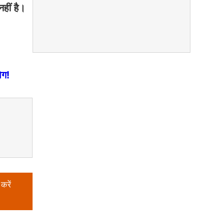
हीं है।
ोग!
करें