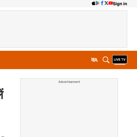
Sign in
क
A
Advertisement
ं