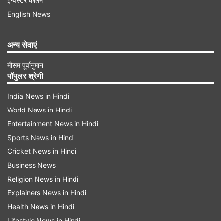
इन्वेस्टर कॉलम
बड़े मंगल का महत्व
English News
सनातन परंपरा में ज्येष्ठ महीने के मंगलवार का विशेष महत्व है।
अन्य सेवाएं
मान्यता है कि इसी दिन हनुमान जी ने भीम का अहंकार तोड़ा
था। हनुमान जी को बल, बुद्धि और साहस का प्रतीक माना
मौसम पूर्वानुमान
पॉपुलर श्रेणी
जाता है। यही कारण है कि मंगलवार का दिन उनकी पूजा और
साधना के लिए समर्पित है।
India News in Hindi
World News in Hindi
Advertisement
Entertainment News in Hindi
Sports News in Hindi
Cricket News in Hindi
Business News
Religion News in Hindi
Explainers News in Hindi
Health News in Hindi
Lifestyle News in Hindi