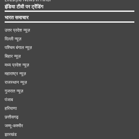
इंडिया टीवी पर ट्रेंडिंग
Advertisement
भारत समाचार
उत्तर प्रदेश न्यूज़
दिल्ली न्यूज़
पश्चिम बंगाल न्यूज़
बिहार न्यूज़
मध्य प्रदेश न्यूज़
महाराष्ट्र न्यूज़
राजस्थान न्यूज़
गुजरात न्यूज़
पंजाब
कर्क राशि
हरियाणा
छत्तीसगढ़
चंद्रमा आपकी ही राशि के स्वामी हैं और आपके प्रथम भाव में
जम्मू-कश्मीर
गोचर करेंगे। चंद्रमा के इस गोचर के चलते आपको मानसिक
झारखंड