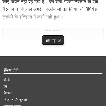
कोई मायने नहीं रह गया है। इस बीच अफगानिस्तान के एक
गेंदबाज ने जो हाल अंग्रेज बल्लेबाजों का किया, वो चैंपियंस
ट्रॉफी के इतिहास में कभी नहीं हुआ।
Advertisement
और पढ़ें
इंडिया टीवी
संपर्क
हम
विज्ञापन
अजमतुल्लाह उमरजई ने चटकाए पांच विकेट
शिकायत और सुनवाई