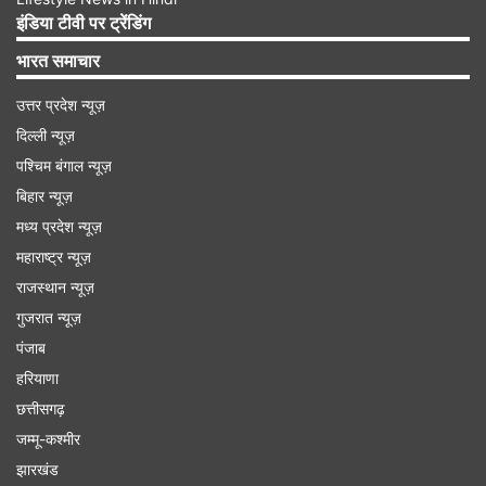
लिखने का काम किया है। जब आईसीसी वनडे टूर्नामेंट की बात
इंडिया टीवी पर ट्रेंडिंग
होती है तो इसका मतलब चैंपियंस ट्रॉफी और वनडे वर्ल्ड कप
भारत समाचार
होता है। चैंपियंस ट्रॉफी में तो अफगानिस्तान की टीम खैर
पहली ही बार हिस्सा ले रही है, लेकिन पिछले कुछ साल से टीम
उत्तर प्रदेश न्यूज़
दिल्ली न्यूज़
लगातार वनडे वर्ल्ड कप तो खेल ही रही है, उसमें भी कभी
पश्चिम बंगाल न्यूज़
किसी अफगा​नी गेंदबाज ने पांच विकेट नहीं ​लिए थे।
बिहार न्यूज़
मध्य प्रदेश न्यूज़
Advertisement
महाराष्ट्र न्यूज़
राजस्थान न्यूज़
गुजरात न्यूज़
पंजाब
हरियाणा
छत्तीसगढ़
जम्मू-कश्मीर
झारखंड