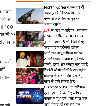
North Korea ने रूस को दी
ने अपना
पावरफुल बैलिस्टिक मिसाइल,
गुस्से से बिलबिलाया यूक्रेन,
ेजी से
लगाया आरोप
पनी 100
सो रहा था परिवार, अचानक
े एक टी20
भरभराकर गिर गया 100 साल
पुराना मकान, 6 लोगों की मौत;
्रीलंका के
प्रतापगढ़ में दर्दनाक हादसा
आधी रात बालू माफिया पर रेड
डालने निकले पंजाब के पूर्व सीएम
ा दर्ज
चन्नी, ट्रक और मजदूर सब पकड़े
हीं
शिवांगी जोशी को पीछे छोड़ श्रेया
कालरा ने जीता 'लॉक अप 2',
कारनामा
खुशी से झूमीं शिल्पा शिंदे
06 अगस्त 2026 का राशिफल:
तुला-वृष राशि के लिए आर्थिक
मामलों में शुभ दिन, सिंह राशि वाले
पहले निपटा लें रुके हुए काम
मैच की