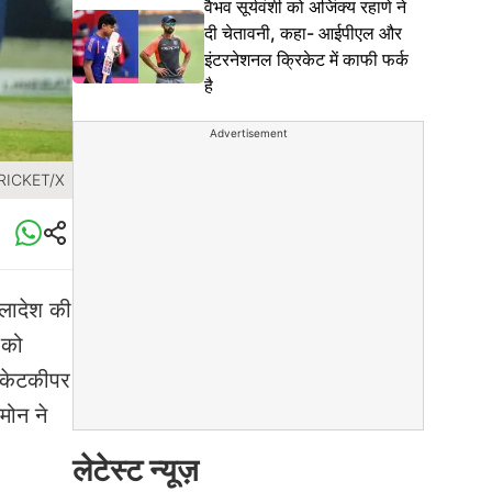
वैभव सूर्यवंशी को अजिंक्य रहाणे ने
दी चेतावनी, कहा- आईपीएल और
इंटरनेशनल क्रिकेट में काफी फर्क
है
Advertisement
CRICKET/X
्लादेश की
 को
विकेटकीपर
मोन ने
लेटेस्ट न्यूज़