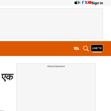
Sign in
क
A
Advertisement
, एक