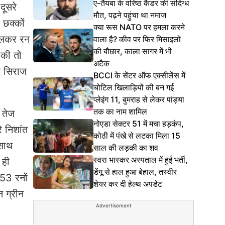
ए-तैयबा के वरिष्ठ कैडर की संदिग्ध
दूसरे
मौत, पढ़ने पहुंचा था नमाज
 छक्कों
क्या रूस NATO पर हमला करने
मिलकर रन
वाला है? कीव पर फिर मिसाइलों
की बौछार, काला सागर में भी
 की तो
अटैक
मद सिराज
BCCI के सेंटर ऑफ एक्सीलेंस में
चोटिल खिलाड़ियों की बन गई
प्लेइंग 11, बुमराह से लेकर पांड्या
तक का नाम शामिल
 तेज
नोएडा सेक्टर 51 में मचा हड़कंप,
े निशांत
कोठी में पंखे से लटका मिला 15
 साथ
साल की लड़की का शव
स्वरा भास्कर अस्पताल में हुईं भर्ती,
 ही
डेंगू से हाल हुआ बेहाल, तस्वीर
 53 रनों
शेयर कर दी हेल्थ अपडेट
न ग्रीन
Advertisement