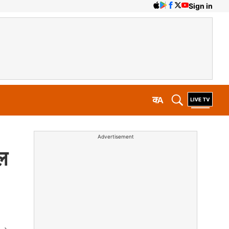
Sign in
क
A
Advertisement
ल