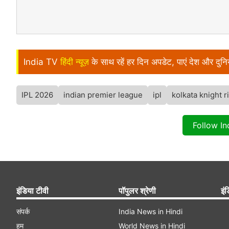
India TV
हिंदी न्यूज़
के साथ रहें हर दिन अपडेट, पाएं देश और दु
IPL 2026
indian premier league
ipl
kolkata knight r
Follow I
इंडिया टीवी
पॉपुलर श्रेणी
इंड
संपर्क
India News in Hindi
हम
World News in Hindi