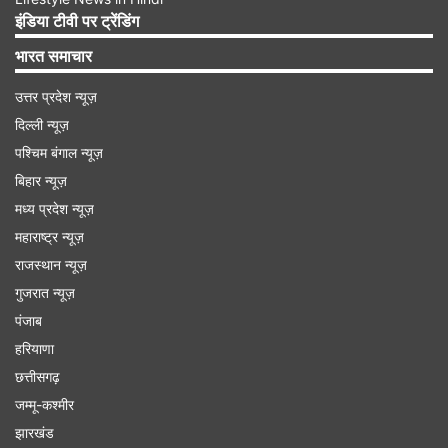
भी आपने देखा होगा कि एक मैच हारने से टीम टॉप 4 से बाहर
इंडिया टीवी पर ट्रेंडिंग
हो गई और एक मैच ज्यादा जीतने वाली टीम आगे निकल जाती
भारत समाचार
है।
उत्तर प्रदेश न्यूज़
दिल्ली न्यूज़
Advertisement
पश्चिम बंगाल न्यूज़
बिहार न्यूज़
मध्य प्रदेश न्यूज़
महाराष्ट्र न्यूज़
राजस्थान न्यूज़
गुजरात न्यूज़
पंजाब
हरियाणा
छत्तीसगढ़
जम्मू-कश्मीर
झारखंड
दो मैच हारकर भी टीम ने जीता आईपीएल का खिताब