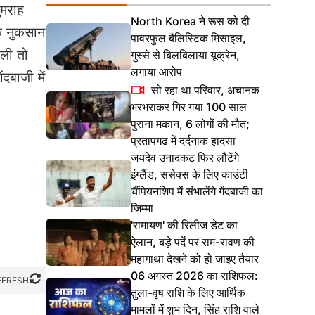
ुमराह
North Korea ने रूस को दी
के नुकसान
पावरफुल बैलिस्टिक मिसाइल,
ेली तो
गुस्से से बिलबिलाया यूक्रेन,
लगाया आरोप
दबाजी में
सो रहा था परिवार, अचानक
भरभराकर गिर गया 100 साल
पुराना मकान, 6 लोगों की मौत;
प्रतापगढ़ में दर्दनाक हादसा
जयदेव उनादकट फिर लौटेंगे
इंग्लैंड, ससेक्स के लिए काउंटी
चैंपियनशिप में संभालेंगे गेंदबाजी का
जिम्मा
'रामायण' की रिलीज डेट का
ऐलान, बड़े पर्दे पर राम-रावण की
महागाथा देखने को हो जाइए तैयार
06 अगस्त 2026 का राशिफल:
EFRESH
तुला-वृष राशि के लिए आर्थिक
मामलों में शुभ दिन, सिंह राशि वाले