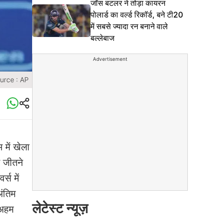
जॉस बटलर ने तोड़ा कायरन
पोलार्ड का वर्ल्ड रिकॉर्ड, बने टी20
में सबसे ज्यादा रन बनाने वाले
बल्लेबाज
Advertisement
urce : AP
में खेला
स जीतने
्स में
अंतिम
लेटेस्ट न्यूज़
 अहम