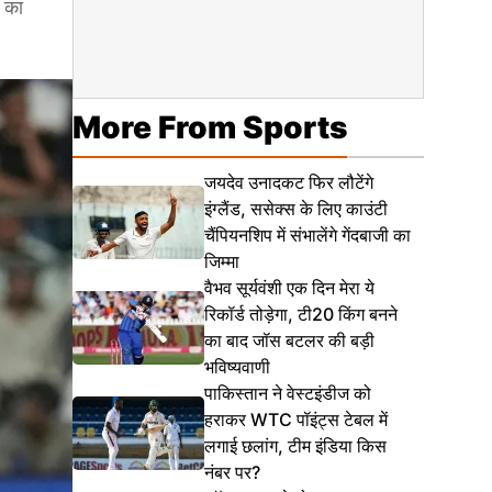
ं का
More From Sports
जयदेव उनादकट फिर लौटेंगे
इंग्लैंड, ससेक्स के लिए काउंटी
चैंपियनशिप में संभालेंगे गेंदबाजी का
जिम्मा
वैभव सूर्यवंशी एक दिन मेरा ये
रिकॉर्ड तोड़ेगा, टी20 किंग बनने
का बाद जॉस बटलर की बड़ी
भविष्यवाणी
पाकिस्तान ने वेस्टइंडीज को
हराकर WTC पॉइंट्स टेबल में
लगाई छलांग, टीम इंडिया किस
नंबर पर?