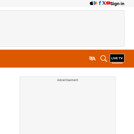
Sign in
क
A
Advertisement