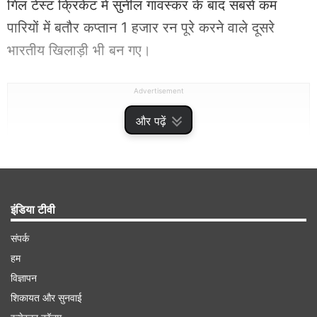
गिल टेस्ट क्रिकेट में सुनील गावस्कर के बाद सबसे कम
पारियों में बतौर कप्तान 1 हजार रन पूरे करने वाले दूसरे
भारतीय खिलाड़ी भी बन गए।
Advertisement
और पढ़ें
इंडिया टीवी
संपर्क
हम
विज्ञापन
शिकायत और सुनवाई
एकमात्र टेस्ट मैच के दूसरे दिन शुभमन गिल की नजरें बड़े