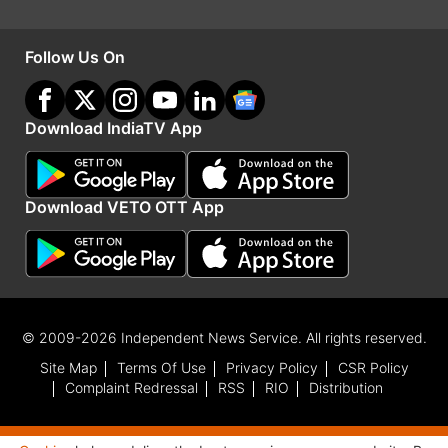
Follow Us On
Download IndiaTV App
एडन माक्ररम ने लगाया दमदार शतक
टेम्बा बावुमा ने मांसपेशियों में खिंचाव के बावजूद बल्लेबाजी
Download VETO OTT App
जारी रखते हुए 66 रन की जुझारू पारी खेली और शतकवीर
एडन माक्ररम (136) के साथ तीसरे विकेट के लिए 147 रन
की साझेदारी कर जीत की नींव रखी। एडन ने 136 रन
बनाए। दक्षिण अफ्रीका के कप्तान ने कहा कि खिताब जीतना
© 2009-2026 Independent News Service. All rights reserved.
हमारे लिए एकजुट होने का अवसर है।
Site Map
Terms Of Use
Privacy Policy
CSR Policy
Complaint Redressal
RSS
RIO
Distribution
(Input: PTI)