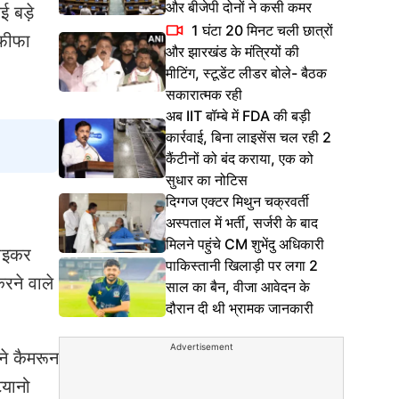
और बीजेपी दोनों ने कसी कमर
 बड़े
1 घंटा 20 मिनट चली छात्रों
 फीफा
और झारखंड के मंत्रियों की
मीटिंग, स्टूडेंट लीडर बोले- बैठक
सकारात्मक रही
अब IIT बॉम्बे में FDA की बड़ी
कार्रवाई, बिना लाइसेंस चल रही 2
कैंटीनों को बंद कराया, एक को
सुधार का नोटिस
दिग्गज एक्टर मिथुन चक्रवर्ती
अस्पताल में भर्ती, सर्जरी के बाद
मिलने पहुंचे CM शुभेंदु अधिकारी
राइकर
पाकिस्तानी खिलाड़ी पर लगा 2
करने वाले
साल का बैन, वीजा आवेदन के
दौरान दी थी भ्रामक जानकारी
Advertisement
ने कैमरून
ियानो