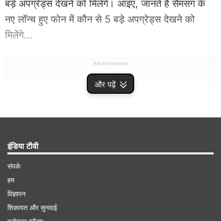
बड़े अपग्रेड्स देखने को मिलेंगे। आइए, जानते हैं सैमसंग के
नए लॉन्च हुए फोन में कौन से 5 बड़े अपग्रेड्स देखने को
मिलेंगे...
Advertisement
और पढ़ें
इंडिया टीवी
संपर्क
हम
विज्ञापन
शिकायत और सुनवाई
Samsung Galaxy S26 Ultra vs Samsung