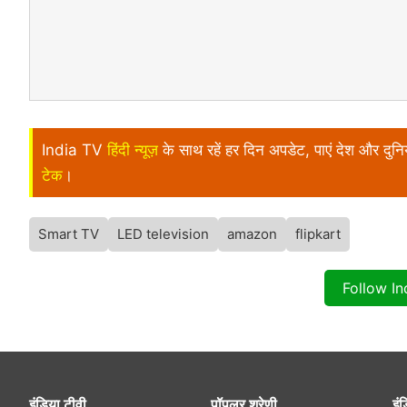
India TV
हिंदी न्यूज़
के साथ रहें हर दिन अपडेट, पाएं देश और दु
टेक
।
Smart TV
LED television
amazon
flipkart
Follow I
इंडिया टीवी
पॉपुलर श्रेणी
इंड