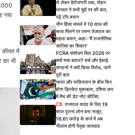
से लेकर बेरोजगारी तक, मोहन
 3,000
भागवत ने सभी मुद्दों पर की बात,
ा गया
पढ़ें टॉप बयान
यौन हिंसा मामले में 10 साल की
सजा मिलने पर तरुण तेजपाल का
पहला बयान, कहा- 'मैं राजनीतिक
साजिश का शिकार'
 कीमत में
FCRA संशोधन बिल 2026 पर
क्यों मचा बवाल? चर्च और ईसाई
र का भी
संगठनों ने क्यों किया विरोध, जानें
पूरी बात
भारत और पाकिस्तान के बीच फिर
होगा क्रिकेट मुकाबला, एशिया कप
में मैच की डेट नोट कीजिए
राजपाल यादव के लिए 19
साल पुराना लोन बना नासूर,
16.61 करोड़ के कर्ज में अब
नीलाम होगी पैतृक जायदाद