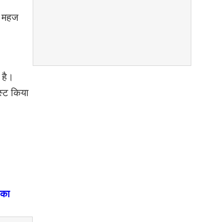
र महज
 है।
्ट किया
ीका