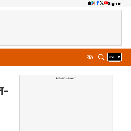
Sign in
क
A
Advertisement
न-