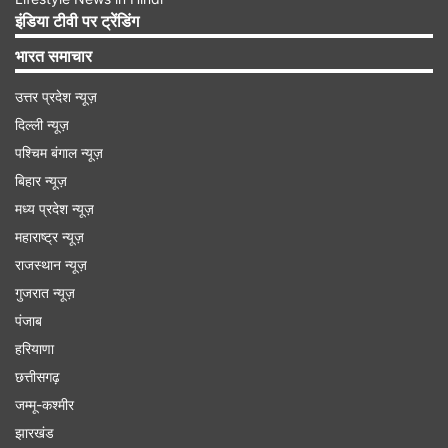
प्लान में यूजर्स को डेटा भी ऑफर किया जाता है। बेसिक
इंडिया टीवी पर ट्रेंडिंग
स्मार्टफोन यूजर्स को इसमें कुल 30GB डेटा का लाभ मिलता
भारत समाचार
है। यूजर्स अपने इस डेटा को कभी भी यूज कर सकते हैं, इसके
उत्तर प्रदेश न्यूज़
लिए कोइ डेली लिमिट सेट नहीं किया गया है।
दिल्ली न्यूज़
पश्चिम बंगाल न्यूज़
Advertisement
बिहार न्यूज़
मध्य प्रदेश न्यूज़
महाराष्ट्र न्यूज़
राजस्थान न्यूज़
गुजरात न्यूज़
पंजाब
हरियाणा
छत्तीसगढ़
जम्मू-कश्मीर
झारखंड