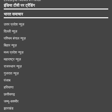
का इजाफा हुआ है। 31,999 रुपये की शुरुआती कीमत में
इंडिया टीवी पर ट्रेंडिंग
लॉन्च हुआ यह फोन अब 36,999 रुपये की शुरुआती कीमत
भारत समाचार
में मिल रहा है।
उत्तर प्रदेश न्यूज़
दिल्ली न्यूज़
Advertisement
पश्चिम बंगाल न्यूज़
बिहार न्यूज़
मध्य प्रदेश न्यूज़
महाराष्ट्र न्यूज़
राजस्थान न्यूज़
गुजरात न्यूज़
पंजाब
हरियाणा
छत्तीसगढ़
जम्मू-कश्मीर
झारखंड
OnePlus 15R