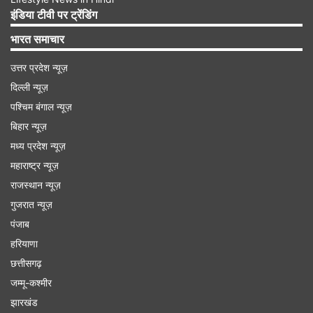
ऑप्शन में पेश किया जा सकता है।
इंडिया टीवी पर ट्रेंडिंग
भारत समाचार
Advertisement
उत्तर प्रदेश न्यूज़
दिल्ली न्यूज़
पश्चिम बंगाल न्यूज़
बिहार न्यूज़
मध्य प्रदेश न्यूज़
महाराष्ट्र न्यूज़
राजस्थान न्यूज़
गुजरात न्यूज़
पंजाब
हरियाणा
कैमरा डिजाइन
छत्तीसगढ़
जम्मू-कश्मीर
Samsung Galaxy A27 के बैक में Galaxy A37 की
झारखंड