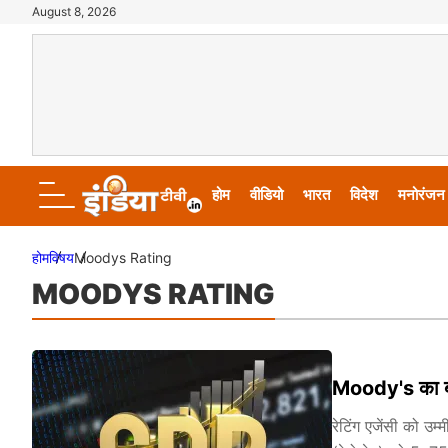
August 8, 2026
होम
वीडियो
भारत
विदेश
मनोरंजन
होम
विषय
Moodys Rating
MOODYS RATING
Moody's का बदल
रेटिंग एजेंसी को उम