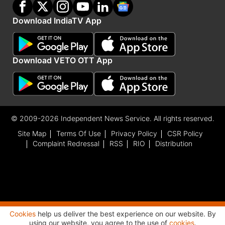
Download IndiaTV App
Download VETO OTT App
© 2009-2026 Independent News Service. All rights reserved.
Site Map
Terms Of Use
Privacy Policy
CSR Policy
Complaint Redressal
RSS
RIO
Distribution
Cookies
help us deliver the best experience on our website. By
Advertisement
using our website, you agree to the use of
cookies
.