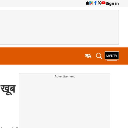
Sign in
क
A
Advertisement
 खूब