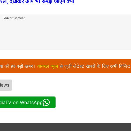
रल, देखकर आप भी समझ जाएंगे क्यों
Advertisement
निया की हर बड़ी खबर।
वायरल न्‍यूज
से जुड़ी लेटेस्ट खबरों के लिए अभी विज़िट
 News
ndiaTV on WhatsApp