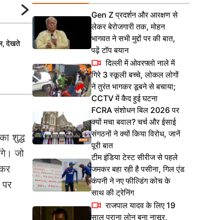
Gen Z प्रदर्शन और आरक्षण से
लेकर बेरोजगारी तक, मोहन
भागवत ने सभी मुद्दों पर की बात,
, देखते
यमराज का खास आदमी है! शख्स ने इस तरह 
पढ़ें टॉप बयान
साइकिल कि Video हो गया वायरल, लोगों ने
दिल्ली में ओवरफ्लो नाले में
गिरे 3 स्कूली बच्चे, लोकल लोगों
ने तुरंत भागकर डूबने से बचाया;
CCTV में कैद हुई घटना
FCRA संशोधन बिल 2026 पर
क्यों मचा बवाल? चर्च और ईसाई
संगठनों ने क्यों किया विरोध, जानें
ा शुद्ध
पूरी बात
ंगे। जो
टीम इंडिया टेस्ट सीरीज से पहले
़कर
जमकर बहा रही है पसीना, गिल एंड
कंपनी ने नए फील्डिंग कोच के
ा पर
साथ की ट्रेनिंग
राजपाल यादव के लिए 19
साल पुराना लोन बना नासूर,