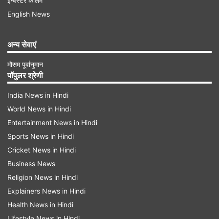
इन्वेस्टर कॉलम
English News
ईरान ने दागी 100 से ज्यादा मिसाइलें
अन्य सेवाएं
ईरान ने 24 घंटे के अंदर इजरायल पर 100 से ज्यादा
मौसम पूर्वानुमान
मिसाइलें दागी हैं। ईरान ने इजरायल की राजधानी येरुसलम पर
पॉपुलर श्रेणी
एक बार फिर मिसाइल अटैक किया है। उधर, इजरायल के
India News in Hindi
सबसे बड़े शहर तेल अवीव पर भी ईरान लगातार मिसाइल से
World News in Hindi
हमले कर रहा है।
Entertainment News in Hindi
Sports News in Hindi
Cricket News in Hindi
Business News
Religion News in Hindi
Advertisement
Explainers News in Hindi
Health News in Hindi
Lifestyle News in Hindi