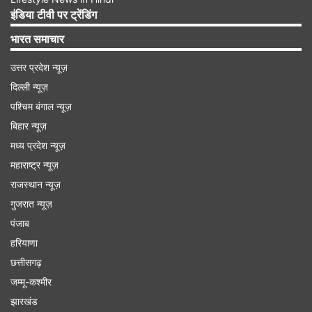
इंडिया टीवी पर ट्रेंडिंग
भारत समाचार
उत्तर प्रदेश न्यूज़
दिल्ली न्यूज़
पश्चिम बंगाल न्यूज़
बिहार न्यूज़
मध्य प्रदेश न्यूज़
महाराष्ट्र न्यूज़
ईरान ने इजरायल को दी खुली धमकी
राजस्थान न्यूज़
ईरान की तरफ से इजरायल पर भयंकर बमबारी की जा रही
गुजरात न्यूज़
पंजाब
है। इस बीच ईरान ने इजरायल के नागरिकों को धमकी दी है।
हरियाणा
ईरान ने कहा अगर जान बचानी है तो वो जल्द से जल्द कब्जे
छत्तीसगढ़
वाली जमीन छोड़ दें।
जम्मू-कश्मीर
झारखंड