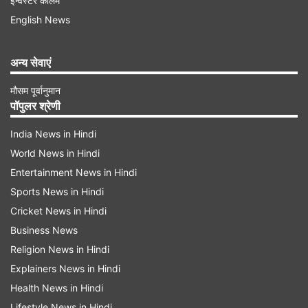
इन्वेस्टर कॉलम
लिए जाने के बाद 78 वर्षीय फलस्तीनी अमेरिकी व्यक्ति की
English News
मौत के मामले में भी विवाद हुआ था।
अन्य सेवाएं
अमेरिकी सरकार ने भी की थी कड़ी निंदा
मौसम पूर्वानुमान
अमेरिकी सरकार की कड़ी निंदा के बाद इजरायली सेना ने
पॉपुलर श्रेणी
मामले को 'गंभीर और दुर्भाग्यपूर्ण घटना' बताया था और एक
India News in Hindi
अधिकारी को फटकार लगाई और दो अन्य का तबादला कर
World News in Hindi
दिया। उसी साल बाद में, इजरायल ने उस इकाई को वेस्ट बैंक
Entertainment News in Hindi
से हटा दिया।
Sports News in Hindi
Cricket News in Hindi
Advertisement
Business News
Religion News in Hindi
Explainers News in Hindi
Health News in Hindi
Lifestyle News in Hindi