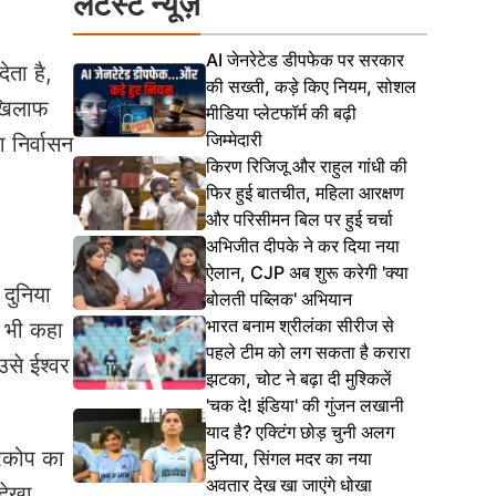
लेटेस्ट न्यूज़
AI जेनरेटेड डीपफेक पर सरकार
ेता है,
की सख्ती, कड़े किए नियम, सोशल
े खिलाफ
मीडिया प्लेटफॉर्म की बढ़ी
जिम्मेदारी
ा निर्वासन
किरण रिजिजू और राहुल गांधी की
फिर हुई बातचीत, महिला आरक्षण
और परिसीमन बिल पर हुई चर्चा
अभिजीत दीपके ने कर दिया नया
ऐलान, CJP अब शुरू करेगी 'क्या
 दुनिया
बोलती पब्लिक' अभियान
भारत बनाम श्रीलंका सीरीज से
ह भी कहा
पहले टीम को लग सकता है करारा
उसे ईश्वर
झटका, चोट ने बढ़ा दी मुश्किलें
'चक दे! इंडिया' की गुंजन लखानी
याद है? एक्टिंग छोड़ चुनी अलग
्रकोप का
दुनिया, सिंगल मदर का नया
अवतार देख खा जाएंगे धोखा
देखा