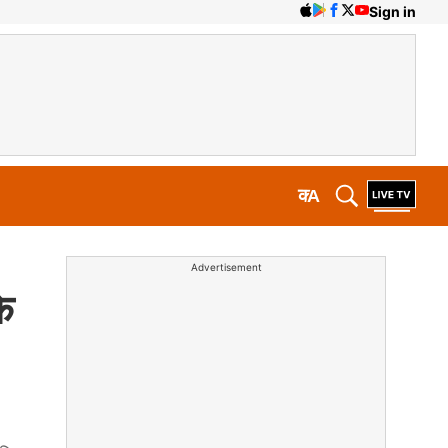
Sign in
क
A
Advertisement
के