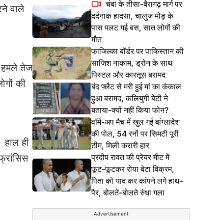
चंबा के तीसा-बैरागढ़ मार्ग पर
ने वाले
दर्दनाक हादसा, चालुज मोड़ के
पास पलट गई बस, सात लोगों की
मौत
फाजिल्का बॉर्डर पर पाकिस्तान की
साजिश नाकाम, ड्रोन के साथ
 हमले तेज
पिस्टल और कारतूस बरामद
ोगों की
बंद फ्लैट से मरी हुई मां का कंकाल
हुआ बरामद, कलियुगी बेटी ने
बताया-क्यों नहीं किया फोन?
वॉर्म-अप मैच में खुल गई बांग्लादेश
की पोल, 54 रनों पर सिमटी पूरी
ं। हाल ही
टीम, मिली करारी हार
प्रदीप रावत की प्रेयर मीट में
 फ्रांसिस
फूट-फूटकर रोया बेटा विक्रम,
पिता को याद कर कांपने लगे हाथ-
पैर, बोलते-बोलते रुंधा गला
Advertisement