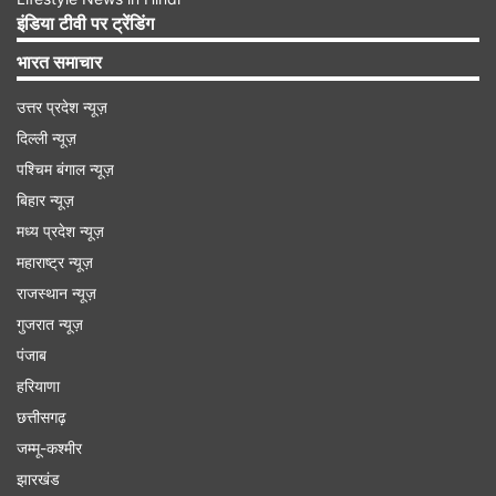
कारोबार से जुड़ा विवाद या कोई वजह हो सकती हैं। फिलहाल
इंडिया टीवी पर ट्रेंडिंग
सभी बिंदुओं पर जांच की जा रही है। आसपास लगे सीसीटीवी
भारत समाचार
कैमरे भी खंगाले जा रहे हैं ताकि अपराधियों की पहचान की जा
उत्तर प्रदेश न्यूज़
सके।
दिल्ली न्यूज़
पश्चिम बंगाल न्यूज़
Advertisement
बिहार न्यूज़
मध्य प्रदेश न्यूज़
महाराष्ट्र न्यूज़
राजस्थान न्यूज़
गुजरात न्यूज़
पंजाब
हरियाणा
छत्तीसगढ़
जम्मू-कश्मीर
झारखंड