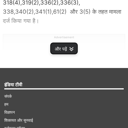
318(4),319(2),336(2),336(3),
338,340(2),341(1),61(2) और 3(5) के तहत मामला
दर्ज किया गया है।
Advertisement
और पढ़ें
इंडिया टीवी
संपर्क
हम
विज्ञापन
शिकायत और सुनवाई
मामले में बने कुल 6 आरोपी