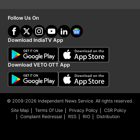
Follow Us On
Download IndiaTV App
Download VETO OTT App
© 2009-2026 Independent News Service. All rights reserved.
ये भी पढ़ें-
हॉरर-कॉमेडी के बीच शिक्षा व्यवस्था पर कटाक्ष,
Site Map
Terms Of Use
Privacy Policy
CSR Policy
जानें कैसी है 'इंडियन इंस्टीट्यूट ऑफ जॉम्बीज
Complaint Redressal
RSS
RIO
Distribution
'धुरंधर: द रिवेंज' ओटीटी पर धूम मचाने को तैयार, जानें कब-