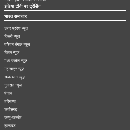
Advertisement
इंडिया टीवी पर ट्रेंडिंग
भारत समाचार
उत्तर प्रदेश न्यूज़
दिल्ली न्यूज़
पश्चिम बंगाल न्यूज़
बिहार न्यूज़
मध्य प्रदेश न्यूज़
महाराष्ट्र न्यूज़
राजस्थान न्यूज़
गुजरात न्यूज़
पंजाब
पहले भी फिल्म रिलीज के समय हुआ था हमला
हरियाणा
बता दें कि इससे पहले भी फवाद खान की फिल्म रिलीज होने
छत्तीसगढ़
के बाद पाकिस्तानी आतंकियों ने हमला किया था। साल
जम्मू-कश्मीर
2016 में फवाद खान की फिल्म 'ऐ दिल है मुश्किल' रिलीज हुई
झारखंड