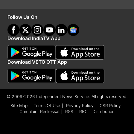
थी। इस फिल्म में फवाद खान के साथ रणवीर कपूर, ऐश्वर्या
राय और अनुष्का शर्मा जैसे कलाकार लीड रोल में नजर आए
Follow Us On
थे। इस फिल्म की रिलीज के कुछ समय बाद उरी में
पाकिस्तानी हमला हुआ था। इस हमले में भी भारतीय सैनिक
Download IndiaTV App
शहीद हो गए थे। अब बीते रोज हुए आतंकी हमले ने पूरे देश का
खूब खौला दिया है।
Download VETO OTT App
Latest Bollywood News
Advertisement
© 2009-2026 Independent News Service. All rights reserved.
Site Map
Terms Of Use
Privacy Policy
CSR Policy
Complaint Redressal
RSS
RIO
Distribution